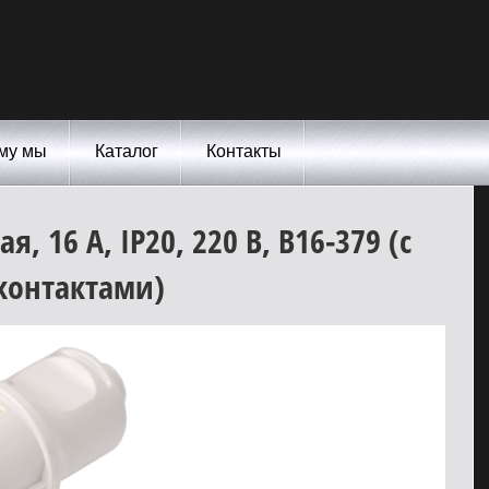
му мы
Каталог
Контакты
, 16 А, IP20, 220 В,
В16-379
(с
онтактами)